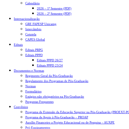
Calendário
2026 – 1º Semestre (PDF)
2026 – 2º Semestre (PDF)
Internacionalização
GRE FAPESP Unicamp
Intercâmbio
Cotutela
CAPES Global
Editais
Editais PRPG
Editais PPPD
Editais PPPD 26/27
Editais PPPD 23/24
Documentos e Normas
Regimento Geral da Pós-Graduação
Regulamento dos Programas de Pós-Graduação
Normas
Formulários
Estágios não obrigatórios na Pós-Graduação
Perguntas Frequentes
Convênios
Programa de Extensão da Educação Superior na Pós-Graduação (PROEXT-P
Programa de Apoio à Pós-Graduação – PROAP
Auxílio Financeiro a Projeto Educacional ou de Pesquisa – AUXPE
Pró-Equipamentos