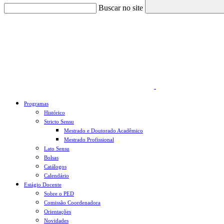
Buscar no site
Link para o Faceboo
Programas
Histórico
Stricto Sensu
Mestrado e Doutorado Acadêmico
Mestrado Profissional
Lato Sensu
Bolsas
Catálogos
Calendário
Estágio Docente
Sobre o PED
Comissão Coordenadora
Orientações
Novidades