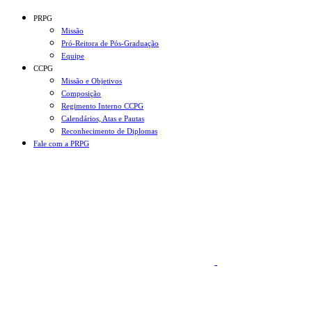
Conteúdo principal
Menu principal
Rodapé
PRPG
Missão
Pró-Reitora de Pós-Graduação
Equipe
CCPG
Missão e Objetivos
Composição
Regimento Interno CCPG
Calendários, Atas e Pautas
Reconhecimento de Diplomas
Fale com a PRPG
Aumentar fonte