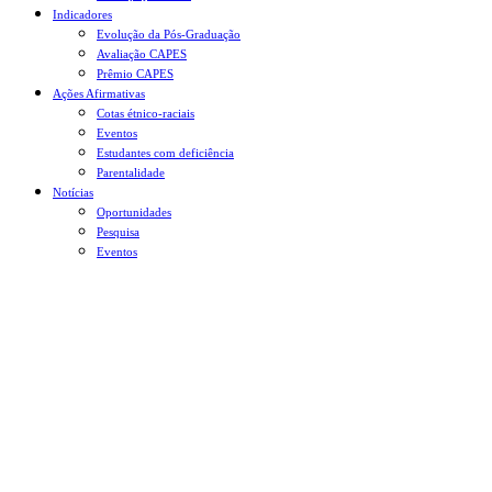
Indicadores
Evolução da Pós-Graduação
Avaliação CAPES
Prêmio CAPES
Ações Afirmativas
Cotas étnico-raciais
Eventos
Estudantes com deficiência
Parentalidade
Notícias
Oportunidades
Pesquisa
Eventos
Menu