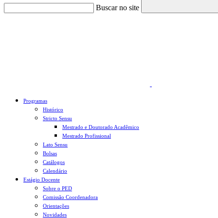
Buscar no site
Link para o Faceboo
Programas
Histórico
Stricto Sensu
Mestrado e Doutorado Acadêmico
Mestrado Profissional
Lato Sensu
Bolsas
Catálogos
Calendário
Estágio Docente
Sobre o PED
Comissão Coordenadora
Orientações
Novidades