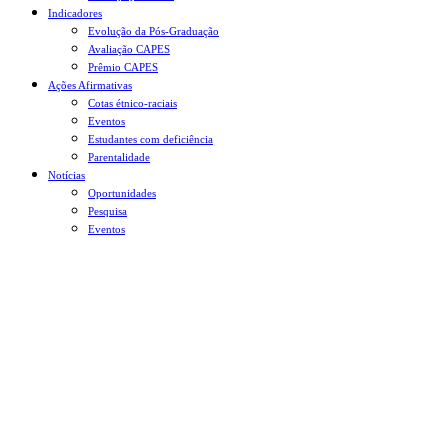
Indicadores
Evolução da Pós-Graduação
Avaliação CAPES
Prêmio CAPES
Ações Afirmativas
Cotas étnico-raciais
Eventos
Estudantes com deficiência
Parentalidade
Notícias
Oportunidades
Pesquisa
Eventos
Menu