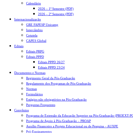
Calendário
2026 – 1º Semestre (PDF)
2026 – 2º Semestre (PDF)
Internacionalização
GRE FAPESP Unicamp
Intercâmbio
Cotutela
CAPES Global
Editais
Editais PRPG
Editais PPPD
Editais PPPD 26/27
Editais PPPD 23/24
Documentos e Normas
Regimento Geral da Pós-Graduação
Regulamento dos Programas de Pós-Graduação
Normas
Formulários
Estágios não obrigatórios na Pós-Graduação
Perguntas Frequentes
Convênios
Programa de Extensão da Educação Superior na Pós-Graduação (PROEXT-P
Programa de Apoio à Pós-Graduação – PROAP
Auxílio Financeiro a Projeto Educacional ou de Pesquisa – AUXPE
Pró-Equipamentos