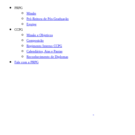
Conteúdo principal
Menu principal
Rodapé
PRPG
Missão
Pró-Reitora de Pós-Graduação
Equipe
CCPG
Missão e Objetivos
Composição
Regimento Interno CCPG
Calendários, Atas e Pautas
Reconhecimento de Diplomas
Fale com a PRPG
Aumentar fonte