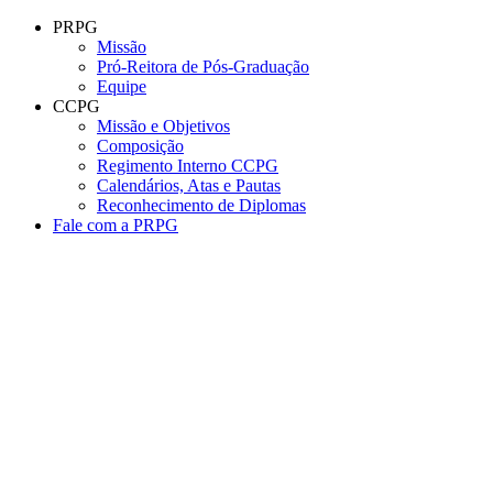
Conteúdo principal
Menu principal
Rodapé
PRPG
Missão
Pró-Reitora de Pós-Graduação
Equipe
CCPG
Missão e Objetivos
Composição
Regimento Interno CCPG
Calendários, Atas e Pautas
Reconhecimento de Diplomas
Fale com a PRPG
Aumentar fonte
Diminuir fonte