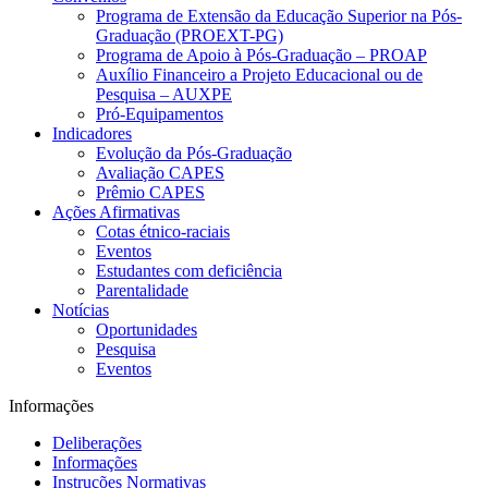
Programa de Extensão da Educação Superior na Pós-
Graduação (PROEXT-PG)
Programa de Apoio à Pós-Graduação – PROAP
Auxílio Financeiro a Projeto Educacional ou de
Pesquisa – AUXPE
Pró-Equipamentos
Indicadores
Evolução da Pós-Graduação
Avaliação CAPES
Prêmio CAPES
Ações Afirmativas
Cotas étnico-raciais
Eventos
Estudantes com deficiência
Parentalidade
Notícias
Oportunidades
Pesquisa
Eventos
Informações
Deliberações
Informações
Instruções Normativas