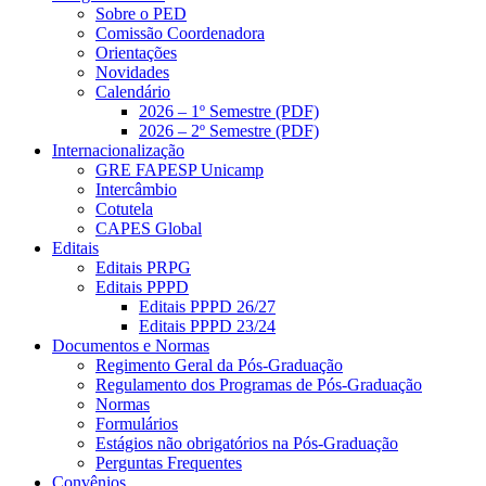
Sobre o PED
Comissão Coordenadora
Orientações
Novidades
Calendário
2026 – 1º Semestre (PDF)
2026 – 2º Semestre (PDF)
Internacionalização
GRE FAPESP Unicamp
Intercâmbio
Cotutela
CAPES Global
Editais
Editais PRPG
Editais PPPD
Editais PPPD 26/27
Editais PPPD 23/24
Documentos e Normas
Regimento Geral da Pós-Graduação
Regulamento dos Programas de Pós-Graduação
Normas
Formulários
Estágios não obrigatórios na Pós-Graduação
Perguntas Frequentes
Convênios