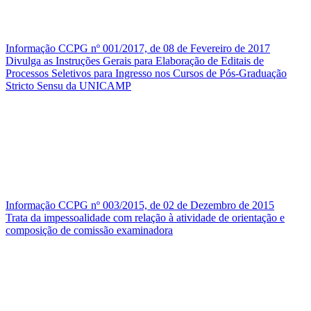
Informação CCPG nº 001/2017, de 08 de Fevereiro de 2017
Divulga as Instruções Gerais para Elaboração de Editais de
Processos Seletivos para Ingresso nos Cursos de Pós-Graduação
Stricto Sensu da UNICAMP
Informação CCPG nº 003/2015, de 02 de Dezembro de 2015
Trata da impessoalidade com relação à atividade de orientação e
composição de comissão examinadora