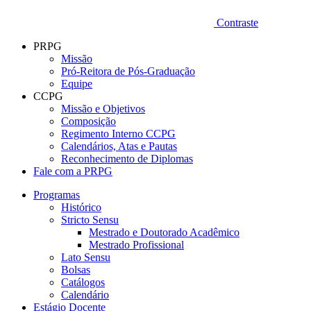
Contraste
PRPG
Missão
Pró-Reitora de Pós-Graduação
Equipe
CCPG
Missão e Objetivos
Composição
Regimento Interno CCPG
Calendários, Atas e Pautas
Reconhecimento de Diplomas
Fale com a PRPG
Programas
Histórico
Stricto Sensu
Mestrado e Doutorado Acadêmico
Mestrado Profissional
Lato Sensu
Bolsas
Catálogos
Calendário
Estágio Docente