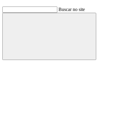
Buscar no site
Buscar
Link para o Facebook
Link para o Linkedin