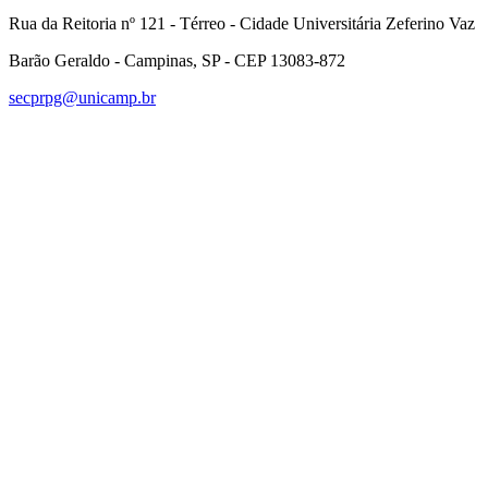
Rua da Reitoria nº 121 - Térreo - Cidade Universitária Zeferino Vaz
Barão Geraldo - Campinas, SP - CEP 13083-872
secprpg@unicamp.br
Link para o Facebook
Link para o Linkedin
Link para o Instagram