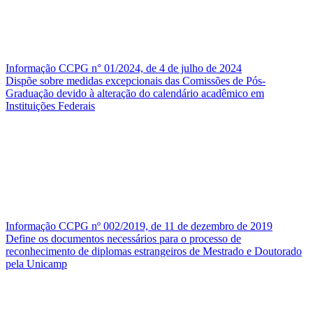
Informação CCPG n° 01/2024, de 4 de julho de 2024
Dispõe sobre medidas excepcionais das Comissões de Pós-
Graduação devido à alteração do calendário acadêmico em
Instituições Federais
Informação CCPG nº 002/2019, de 11 de dezembro de 2019
Define os documentos necessários para o processo de
reconhecimento de diplomas estrangeiros de Mestrado e Doutorado
pela Unicamp