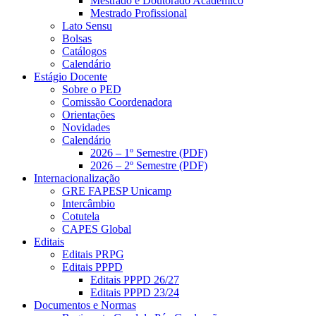
Mestrado e Doutorado Acadêmico
Mestrado Profissional
Lato Sensu
Bolsas
Catálogos
Calendário
Estágio Docente
Sobre o PED
Comissão Coordenadora
Orientações
Novidades
Calendário
2026 – 1º Semestre (PDF)
2026 – 2º Semestre (PDF)
Internacionalização
GRE FAPESP Unicamp
Intercâmbio
Cotutela
CAPES Global
Editais
Editais PRPG
Editais PPPD
Editais PPPD 26/27
Editais PPPD 23/24
Documentos e Normas