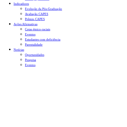
Indicadores
Evolução da Pós-Graduação
Avaliação CAPES
Prêmio CAPES
Ações Afirmativas
Cotas étnico-raciais
Eventos
Estudantes com deficiência
Parentalidade
Notícias
Oportunidades
Pesquisa
Eventos
Menu