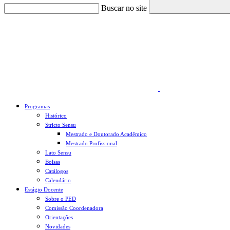
Buscar no site
Link para o Faceboo
Programas
Histórico
Stricto Sensu
Mestrado e Doutorado Acadêmico
Mestrado Profissional
Lato Sensu
Bolsas
Catálogos
Calendário
Estágio Docente
Sobre o PED
Comissão Coordenadora
Orientações
Novidades