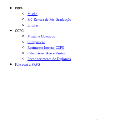
Conteúdo principal
Menu principal
Rodapé
PRPG
Missão
Pró-Reitora de Pós-Graduação
Equipe
CCPG
Missão e Objetivos
Composição
Regimento Interno CCPG
Calendários, Atas e Pautas
Reconhecimento de Diplomas
Fale com a PRPG
Aumentar fonte