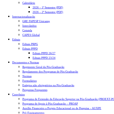
Calendário
2026 – 1º Semestre (PDF)
2026 – 2º Semestre (PDF)
Internacionalização
GRE FAPESP Unicamp
Intercâmbio
Cotutela
CAPES Global
Editais
Editais PRPG
Editais PPPD
Editais PPPD 26/27
Editais PPPD 23/24
Documentos e Normas
Regimento Geral da Pós-Graduação
Regulamento dos Programas de Pós-Graduação
Normas
Formulários
Estágios não obrigatórios na Pós-Graduação
Perguntas Frequentes
Convênios
Programa de Extensão da Educação Superior na Pós-Graduação (PROEXT-P
Programa de Apoio à Pós-Graduação – PROAP
Auxílio Financeiro a Projeto Educacional ou de Pesquisa – AUXPE
Pró-Equipamentos