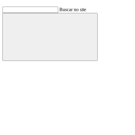
Buscar no site
Buscar
Link para o Facebook
Link para o Linkedin