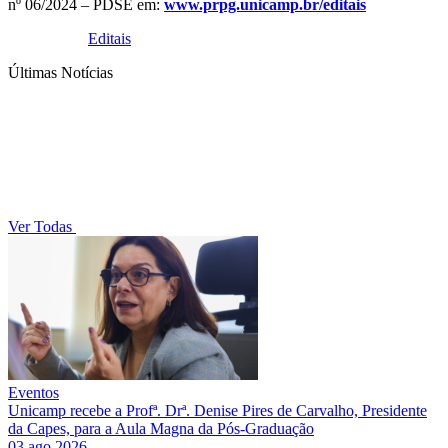
nº 06/2024 – PDSE em:
www.prpg.unicamp.br/editais
Editais
Últimas Notícias
Ver Todas
Eventos
Unicamp recebe a Profª. Drª. Denise Pires de Carvalho, Presidente
da Capes, para a Aula Magna da Pós-Graduação
03 ago 2026