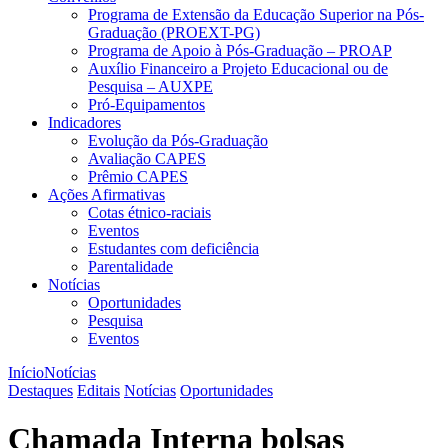
Programa de Extensão da Educação Superior na Pós-
Graduação (PROEXT-PG)
Programa de Apoio à Pós-Graduação – PROAP
Auxílio Financeiro a Projeto Educacional ou de
Pesquisa – AUXPE
Pró-Equipamentos
Indicadores
Evolução da Pós-Graduação
Avaliação CAPES
Prêmio CAPES
Ações Afirmativas
Cotas étnico-raciais
Eventos
Estudantes com deficiência
Parentalidade
Notícias
Oportunidades
Pesquisa
Eventos
Início
Notícias
Destaques
Editais
Notícias
Oportunidades
Chamada Interna bolsas