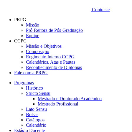
Contraste
PRPG
Missão
Pró-Reitora de Pós-Graduação
Equipe
CCPG
Missão e Objetivos
Composição
Regimento Interno CCPG
Calendários, Atas e Pautas
Reconhecimento de Diplomas
Fale com a PRPG
Programas
Histórico
Stricto Sensu
Mestrado e Doutorado Acadêmico
Mestrado Profissional
Lato Sensu
Bolsas
Catálogos
Calendário
Estágio Docente