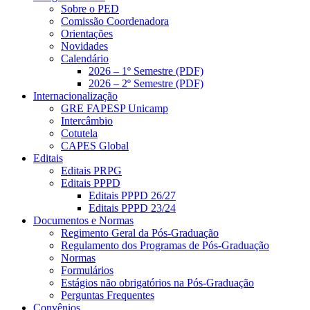
Sobre o PED
Comissão Coordenadora
Orientações
Novidades
Calendário
2026 – 1º Semestre (PDF)
2026 – 2º Semestre (PDF)
Internacionalização
GRE FAPESP Unicamp
Intercâmbio
Cotutela
CAPES Global
Editais
Editais PRPG
Editais PPPD
Editais PPPD 26/27
Editais PPPD 23/24
Documentos e Normas
Regimento Geral da Pós-Graduação
Regulamento dos Programas de Pós-Graduação
Normas
Formulários
Estágios não obrigatórios na Pós-Graduação
Perguntas Frequentes
Convênios