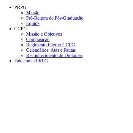
Conteúdo principal
Menu principal
Rodapé
PRPG
Missão
Pró-Reitora de Pós-Graduação
Equipe
CCPG
Missão e Objetivos
Composição
Regimento Interno CCPG
Calendários, Atas e Pautas
Reconhecimento de Diplomas
Fale com a PRPG
Aumentar fonte
Diminuir fonte