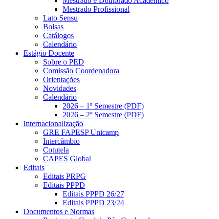
Mestrado e Doutorado Acadêmico
Mestrado Profissional
Lato Sensu
Bolsas
Catálogos
Calendário
Estágio Docente
Sobre o PED
Comissão Coordenadora
Orientações
Novidades
Calendário
2026 – 1º Semestre (PDF)
2026 – 2º Semestre (PDF)
Internacionalização
GRE FAPESP Unicamp
Intercâmbio
Cotutela
CAPES Global
Editais
Editais PRPG
Editais PPPD
Editais PPPD 26/27
Editais PPPD 23/24
Documentos e Normas