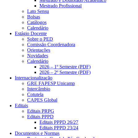
Mestrado e Doutorado Acadêmico
Mestrado Profissional
Lato Sensu
Bolsas
Catálogos
Calendário
Estágio Docente
Sobre o PED
Comissão Coordenadora
Orientações
Novidades
Calendário
2026 – 1º Semestre (PDF)
2026 – 2º Semestre (PDF)
Internacionalização
GRE FAPESP Unicamp
Intercâmbio
Cotutela
CAPES Global
Editais
Editais PRPG
Editais PPPD
Editais PPPD 26/27
Editais PPPD 23/24
Documentos e Normas