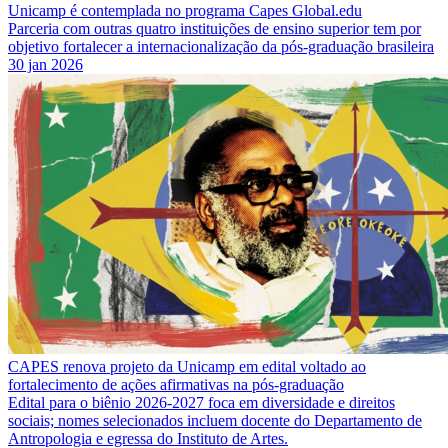
Unicamp é contemplada no programa Capes Global.edu
Parceria com outras quatro instituições de ensino superior tem por
objetivo fortalecer a internacionalização da pós-graduação brasileira
30 jan 2026
CAPES renova projeto da Unicamp em edital voltado ao
fortalecimento de ações afirmativas na pós-graduação
Edital para o biênio 2026-2027 foca em diversidade e direitos
sociais; nomes selecionados incluem docente do Departamento de
Antropologia e egressa do Instituto de Artes.