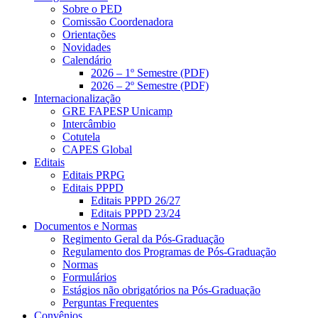
Sobre o PED
Comissão Coordenadora
Orientações
Novidades
Calendário
2026 – 1º Semestre (PDF)
2026 – 2º Semestre (PDF)
Internacionalização
GRE FAPESP Unicamp
Intercâmbio
Cotutela
CAPES Global
Editais
Editais PRPG
Editais PPPD
Editais PPPD 26/27
Editais PPPD 23/24
Documentos e Normas
Regimento Geral da Pós-Graduação
Regulamento dos Programas de Pós-Graduação
Normas
Formulários
Estágios não obrigatórios na Pós-Graduação
Perguntas Frequentes
Convênios