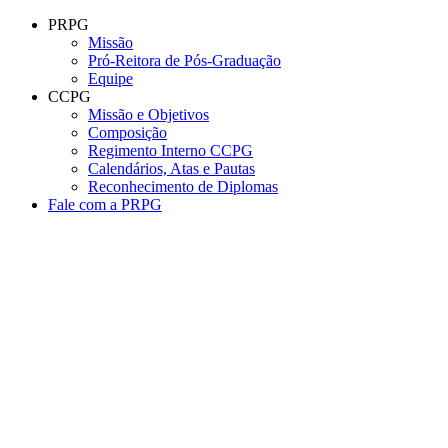
Conteúdo principal
Menu principal
Rodapé
PRPG
Missão
Pró-Reitora de Pós-Graduação
Equipe
CCPG
Missão e Objetivos
Composição
Regimento Interno CCPG
Calendários, Atas e Pautas
Reconhecimento de Diplomas
Fale com a PRPG
Aumentar fonte
Diminuir fonte