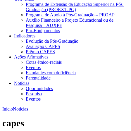
Programa de Extensão da Educação Superior na Pós-
Graduação (PROEXT-PG)
Programa de Apoio à Pós-Graduação – PROAP
Auxílio Financeiro a Projeto Educacional ou de
Pesquisa – AUXPE
Pró-Equipamentos
Indicadores
Evolução da Pós-Graduação
Avaliação CAPES
Prêmio CAPES
Ações Afirmativas
Cotas étnico-raciais
Eventos
Estudantes com deficiência
Parentalidade
Notícias
Oportunidades
Pesquisa
Eventos
Início
Notícias
capes