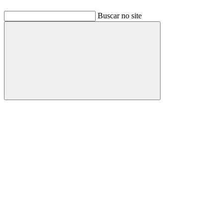
Buscar no site
Buscar
Link para o Facebook
Link para o Linkedin