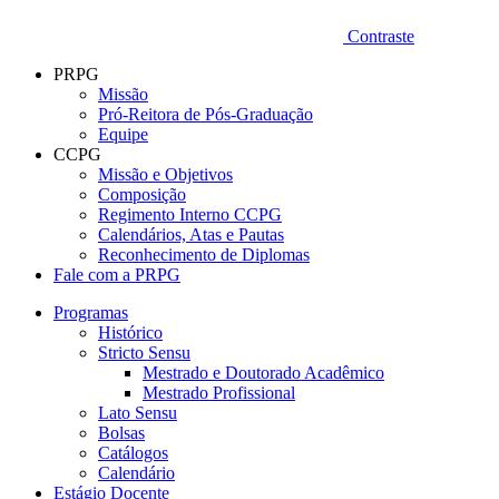
Contraste
PRPG
Missão
Pró-Reitora de Pós-Graduação
Equipe
CCPG
Missão e Objetivos
Composição
Regimento Interno CCPG
Calendários, Atas e Pautas
Reconhecimento de Diplomas
Fale com a PRPG
Programas
Histórico
Stricto Sensu
Mestrado e Doutorado Acadêmico
Mestrado Profissional
Lato Sensu
Bolsas
Catálogos
Calendário
Estágio Docente