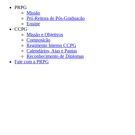
Conteúdo principal
Menu principal
Rodapé
PRPG
Missão
Pró-Reitora de Pós-Graduação
Equipe
CCPG
Missão e Objetivos
Composição
Regimento Interno CCPG
Calendários, Atas e Pautas
Reconhecimento de Diplomas
Fale com a PRPG
Aumentar fonte
Diminuir fonte