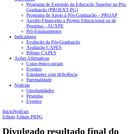
Programa de Extensão da Educação Superior na Pós-
Graduação (PROEXT-PG)
Programa de Apoio à Pós-Graduação – PROAP
Auxílio Financeiro a Projeto Educacional ou de
Pesquisa – AUXPE
Pró-Equipamentos
Indicadores
Evolução da Pós-Graduação
Avaliação CAPES
Prêmio CAPES
Ações Afirmativas
Cotas étnico-raciais
Eventos
Estudantes com deficiência
Parentalidade
Notícias
Oportunidades
Pesquisa
Eventos
Início
Notícias
Editais
Editais PRPG
Divulgado resultado final do