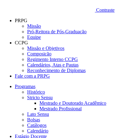
Contraste
PRPG
Missão
Pró-Reitora de Pós-Graduação
Equipe
CCPG
Missão e Objetivos
Composição
Regimento Interno CCPG
Calendários, Atas e Pautas
Reconhecimento de Diplomas
Fale com a PRPG
Programas
Histórico
Stricto Sensu
Mestrado e Doutorado Acadêmico
Mestrado Profissional
Lato Sensu
Bolsas
Catálogos
Calendário
Estágio Docente