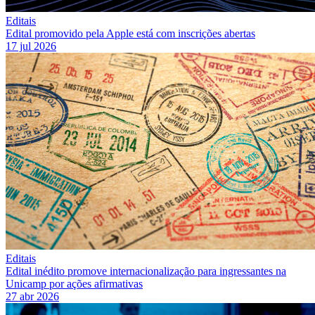
Editais
Edital promovido pela Apple está com inscrições abertas
17 jul 2026
Editais
Edital inédito promove internacionalização para ingressantes na
Unicamp por ações afirmativas
27 abr 2026