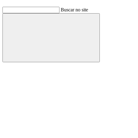
Buscar no site
Buscar
Link para o Facebook
Link para o Linkedin