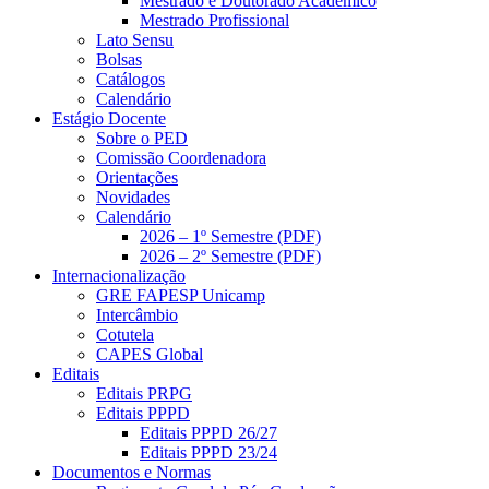
Mestrado e Doutorado Acadêmico
Mestrado Profissional
Lato Sensu
Bolsas
Catálogos
Calendário
Estágio Docente
Sobre o PED
Comissão Coordenadora
Orientações
Novidades
Calendário
2026 – 1º Semestre (PDF)
2026 – 2º Semestre (PDF)
Internacionalização
GRE FAPESP Unicamp
Intercâmbio
Cotutela
CAPES Global
Editais
Editais PRPG
Editais PPPD
Editais PPPD 26/27
Editais PPPD 23/24
Documentos e Normas