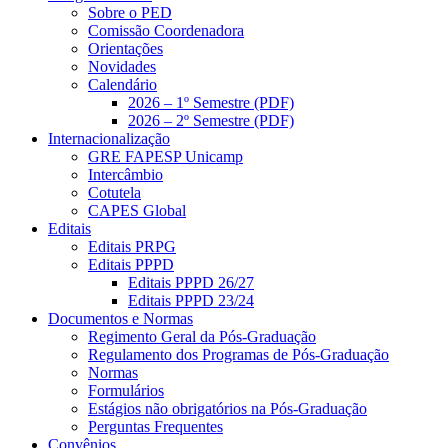
Sobre o PED
Comissão Coordenadora
Orientações
Novidades
Calendário
2026 – 1º Semestre (PDF)
2026 – 2º Semestre (PDF)
Internacionalização
GRE FAPESP Unicamp
Intercâmbio
Cotutela
CAPES Global
Editais
Editais PRPG
Editais PPPD
Editais PPPD 26/27
Editais PPPD 23/24
Documentos e Normas
Regimento Geral da Pós-Graduação
Regulamento dos Programas de Pós-Graduação
Normas
Formulários
Estágios não obrigatórios na Pós-Graduação
Perguntas Frequentes
Convênios