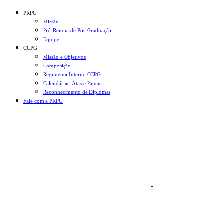
Conteúdo principal
Menu principal
Rodapé
PRPG
Missão
Pró-Reitora de Pós-Graduação
Equipe
CCPG
Missão e Objetivos
Composição
Regimento Interno CCPG
Calendários, Atas e Pautas
Reconhecimento de Diplomas
Fale com a PRPG
Aumentar fonte