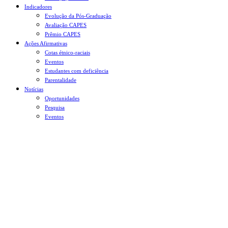
Indicadores
Evolução da Pós-Graduação
Avaliação CAPES
Prêmio CAPES
Ações Afirmativas
Cotas étnico-raciais
Eventos
Estudantes com deficiência
Parentalidade
Notícias
Oportunidades
Pesquisa
Eventos
Menu