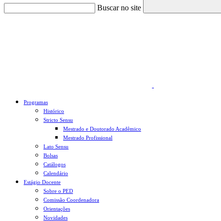
Buscar no site
Link para o Faceboo
Programas
Histórico
Stricto Sensu
Mestrado e Doutorado Acadêmico
Mestrado Profissional
Lato Sensu
Bolsas
Catálogos
Calendário
Estágio Docente
Sobre o PED
Comissão Coordenadora
Orientações
Novidades