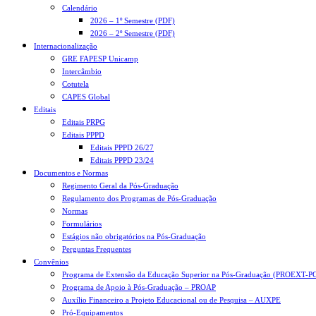
Calendário
2026 – 1º Semestre (PDF)
2026 – 2º Semestre (PDF)
Internacionalização
GRE FAPESP Unicamp
Intercâmbio
Cotutela
CAPES Global
Editais
Editais PRPG
Editais PPPD
Editais PPPD 26/27
Editais PPPD 23/24
Documentos e Normas
Regimento Geral da Pós-Graduação
Regulamento dos Programas de Pós-Graduação
Normas
Formulários
Estágios não obrigatórios na Pós-Graduação
Perguntas Frequentes
Convênios
Programa de Extensão da Educação Superior na Pós-Graduação (PROEXT-P
Programa de Apoio à Pós-Graduação – PROAP
Auxílio Financeiro a Projeto Educacional ou de Pesquisa – AUXPE
Pró-Equipamentos