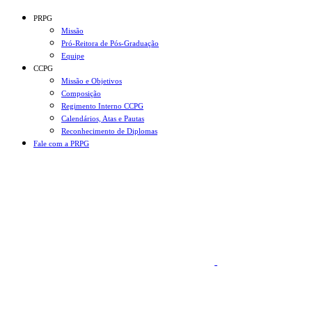
Conteúdo principal
Menu principal
Rodapé
PRPG
Missão
Pró-Reitora de Pós-Graduação
Equipe
CCPG
Missão e Objetivos
Composição
Regimento Interno CCPG
Calendários, Atas e Pautas
Reconhecimento de Diplomas
Fale com a PRPG
Aumentar fonte