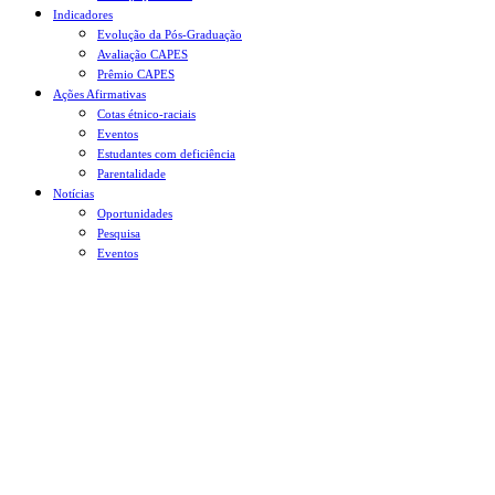
Indicadores
Evolução da Pós-Graduação
Avaliação CAPES
Prêmio CAPES
Ações Afirmativas
Cotas étnico-raciais
Eventos
Estudantes com deficiência
Parentalidade
Notícias
Oportunidades
Pesquisa
Eventos
Menu