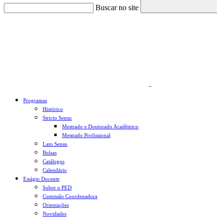
Buscar no site
Link para o Faceboo
Programas
Histórico
Stricto Sensu
Mestrado e Doutorado Acadêmico
Mestrado Profissional
Lato Sensu
Bolsas
Catálogos
Calendário
Estágio Docente
Sobre o PED
Comissão Coordenadora
Orientações
Novidades