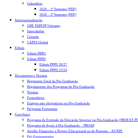
Calendário
2026 – 1º Semestre (PDF)
2026 – 2º Semestre (PDF)
Internacionalização
GRE FAPESP Unicamp
Intercâmbio
Cotutela
CAPES Global
Editais
Editais PRPG
Editais PPPD
Editais PPPD 26/27
Editais PPPD 23/24
Documentos e Normas
Regimento Geral da Pós-Graduação
Regulamento dos Programas de Pós-Graduação
Normas
Formulários
Estágios não obrigatórios na Pós-Graduação
Perguntas Frequentes
Convênios
Programa de Extensão da Educação Superior na Pós-Graduação (PROEXT-P
Programa de Apoio à Pós-Graduação – PROAP
Auxílio Financeiro a Projeto Educacional ou de Pesquisa – AUXPE
Pró-Equipamentos