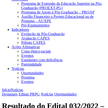
Programa de Extensão da Educação Superior na Pós-
Graduação (PROEXT-PG)
Programa de Apoio à Pós-Graduação – PROAP
Auxílio Financeiro a Projeto Educacional ou de
Pesquisa – AUXPE
Pró-Equipamentos
Indicadores
Evolução da Pós-Graduação
Avaliação CAPES
Prêmio CAPES
Ações Afirmativas
Cotas étnico-raciais
Eventos
Estudantes com deficiência
Parentalidade
Notícias
Oportunidades
Pesquisa
Eventos
Início
Notícias
Destaques
Editais PRPG
Notícias
Oportunidades
Resultado do Edital 032/2022 –