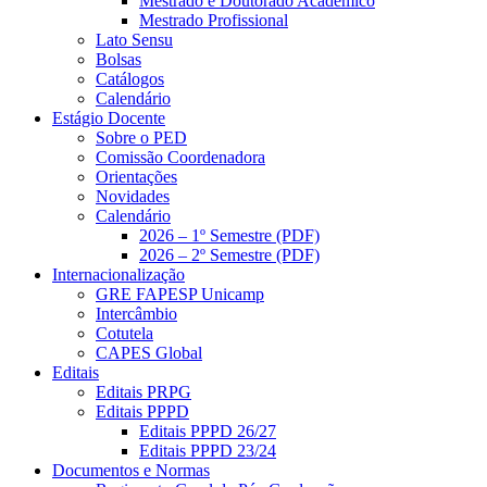
Mestrado e Doutorado Acadêmico
Mestrado Profissional
Lato Sensu
Bolsas
Catálogos
Calendário
Estágio Docente
Sobre o PED
Comissão Coordenadora
Orientações
Novidades
Calendário
2026 – 1º Semestre (PDF)
2026 – 2º Semestre (PDF)
Internacionalização
GRE FAPESP Unicamp
Intercâmbio
Cotutela
CAPES Global
Editais
Editais PRPG
Editais PPPD
Editais PPPD 26/27
Editais PPPD 23/24
Documentos e Normas