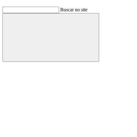
Buscar no site
Buscar
Link para o Facebook
Link para o Linkedin