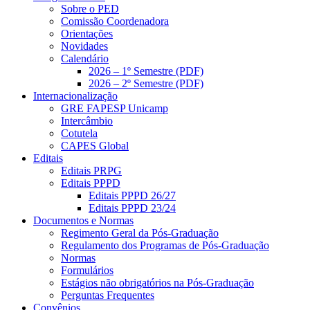
Sobre o PED
Comissão Coordenadora
Orientações
Novidades
Calendário
2026 – 1º Semestre (PDF)
2026 – 2º Semestre (PDF)
Internacionalização
GRE FAPESP Unicamp
Intercâmbio
Cotutela
CAPES Global
Editais
Editais PRPG
Editais PPPD
Editais PPPD 26/27
Editais PPPD 23/24
Documentos e Normas
Regimento Geral da Pós-Graduação
Regulamento dos Programas de Pós-Graduação
Normas
Formulários
Estágios não obrigatórios na Pós-Graduação
Perguntas Frequentes
Convênios