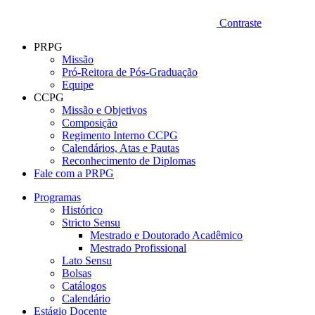
Contraste
PRPG
Missão
Pró-Reitora de Pós-Graduação
Equipe
CCPG
Missão e Objetivos
Composição
Regimento Interno CCPG
Calendários, Atas e Pautas
Reconhecimento de Diplomas
Fale com a PRPG
Programas
Histórico
Stricto Sensu
Mestrado e Doutorado Acadêmico
Mestrado Profissional
Lato Sensu
Bolsas
Catálogos
Calendário
Estágio Docente