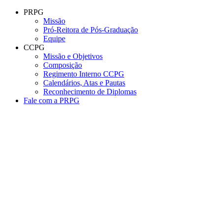
Conteúdo principal
Menu principal
Rodapé
PRPG
Missão
Pró-Reitora de Pós-Graduação
Equipe
CCPG
Missão e Objetivos
Composição
Regimento Interno CCPG
Calendários, Atas e Pautas
Reconhecimento de Diplomas
Fale com a PRPG
Aumentar fonte
Diminuir fonte