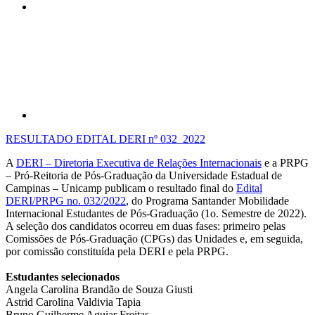
Compartilhar p
RESULTADO EDITAL DERI nº 032_2022
A
DERI – Diretoria Executiva de Relações Internacionais
e a PRPG
– Pró-Reitoria de Pós-Graduação da Universidade Estadual de
Campinas – Unicamp publicam o resultado final do
Edital
DERI/PRPG no. 032/2022
, do Programa Santander Mobilidade
Internacional Estudantes de Pós-Graduação (1o. Semestre de 2022).
A seleção dos candidatos ocorreu em duas fases: primeiro pelas
Comissões de Pós-Graduação (CPGs) das Unidades e, em seguida,
por comissão constituída pela DERI e pela PRPG.
Estudantes selecionados
Angela Carolina Brandão de Souza Giusti
Astrid Carolina Valdivia Tapia
Bruno Guilherme Aguiar Freitas