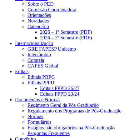
Sobre o PED
Comissão Coordenadora
Orientações
Novidades
Calendário
2026 – 1º Semestre (PDF)
2026 – 2º Semestre (PDF)
Internacionalização
GRE FAPESP Unicamp
Intercâmbio
Cotutela
CAPES Global
Editais
Editais PRPG
Editais PPPD
Editais PPPD 26/27
Editais PPPD 23/24
Documentos e Normas
Regimento Geral da Pós-Graduação
Regulamento dos Programas de Pós-Graduação
Normas
Formulários
Estágios não obrigatórios na Pós-Graduação
Perguntas Frequentes
Convênios