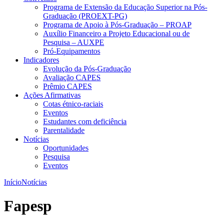
Programa de Extensão da Educação Superior na Pós-
Graduação (PROEXT-PG)
Programa de Apoio à Pós-Graduação – PROAP
Auxílio Financeiro a Projeto Educacional ou de
Pesquisa – AUXPE
Pró-Equipamentos
Indicadores
Evolução da Pós-Graduação
Avaliação CAPES
Prêmio CAPES
Ações Afirmativas
Cotas étnico-raciais
Eventos
Estudantes com deficiência
Parentalidade
Notícias
Oportunidades
Pesquisa
Eventos
Início
Notícias
Fapesp