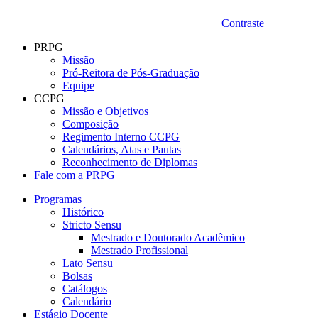
Contraste
PRPG
Missão
Pró-Reitora de Pós-Graduação
Equipe
CCPG
Missão e Objetivos
Composição
Regimento Interno CCPG
Calendários, Atas e Pautas
Reconhecimento de Diplomas
Fale com a PRPG
Programas
Histórico
Stricto Sensu
Mestrado e Doutorado Acadêmico
Mestrado Profissional
Lato Sensu
Bolsas
Catálogos
Calendário
Estágio Docente