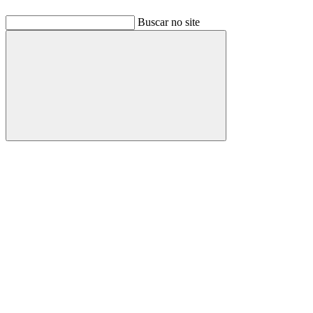
Buscar no site
Buscar
Link para o Facebook
Link para o Linkedin