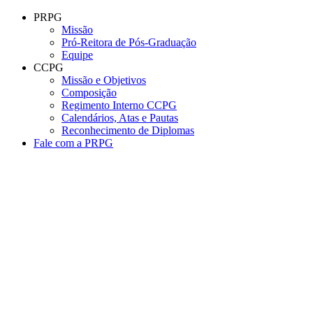
Conteúdo principal
Menu principal
Rodapé
PRPG
Missão
Pró-Reitora de Pós-Graduação
Equipe
CCPG
Missão e Objetivos
Composição
Regimento Interno CCPG
Calendários, Atas e Pautas
Reconhecimento de Diplomas
Fale com a PRPG
Aumentar fonte
Diminuir fonte