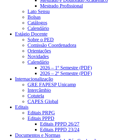
Mestrado e Doutorado Acadêmico
Mestrado Profissional
Lato Sensu
Bolsas
Catálogos
Calendário
Estágio Docente
Sobre o PED
Comissão Coordenadora
Orientações
Novidades
Calendário
2026 – 1º Semestre (PDF)
2026 – 2º Semestre (PDF)
Internacionalização
GRE FAPESP Unicamp
Intercâmbio
Cotutela
CAPES Global
Editais
Editais PRPG
Editais PPPD
Editais PPPD 26/27
Editais PPPD 23/24
Documentos e Normas