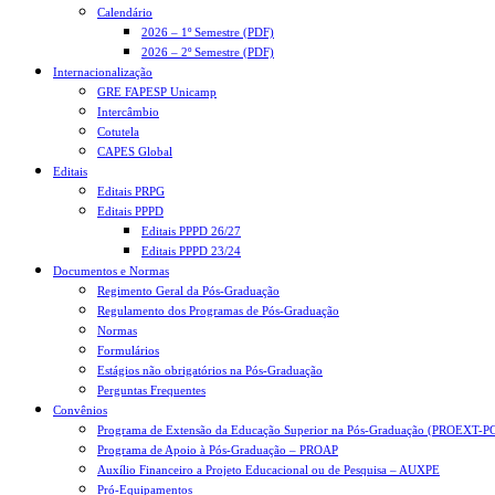
Calendário
2026 – 1º Semestre (PDF)
2026 – 2º Semestre (PDF)
Internacionalização
GRE FAPESP Unicamp
Intercâmbio
Cotutela
CAPES Global
Editais
Editais PRPG
Editais PPPD
Editais PPPD 26/27
Editais PPPD 23/24
Documentos e Normas
Regimento Geral da Pós-Graduação
Regulamento dos Programas de Pós-Graduação
Normas
Formulários
Estágios não obrigatórios na Pós-Graduação
Perguntas Frequentes
Convênios
Programa de Extensão da Educação Superior na Pós-Graduação (PROEXT-P
Programa de Apoio à Pós-Graduação – PROAP
Auxílio Financeiro a Projeto Educacional ou de Pesquisa – AUXPE
Pró-Equipamentos