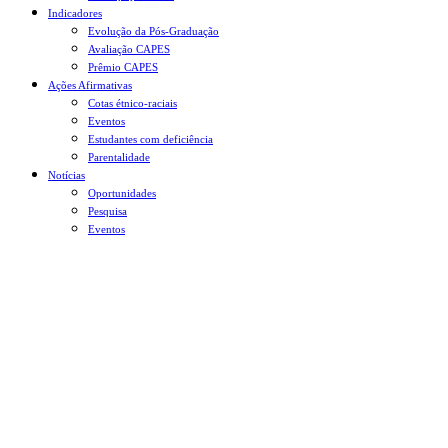
Indicadores
Evolução da Pós-Graduação
Avaliação CAPES
Prêmio CAPES
Ações Afirmativas
Cotas étnico-raciais
Eventos
Estudantes com deficiência
Parentalidade
Notícias
Oportunidades
Pesquisa
Eventos
Menu