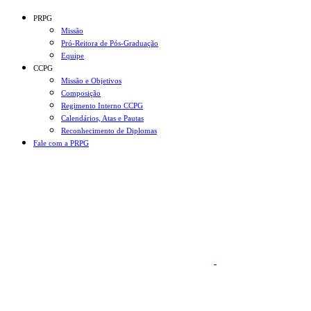
Conteúdo principal
Menu principal
Rodapé
PRPG
Missão
Pró-Reitora de Pós-Graduação
Equipe
CCPG
Missão e Objetivos
Composição
Regimento Interno CCPG
Calendários, Atas e Pautas
Reconhecimento de Diplomas
Fale com a PRPG
Aumentar fonte