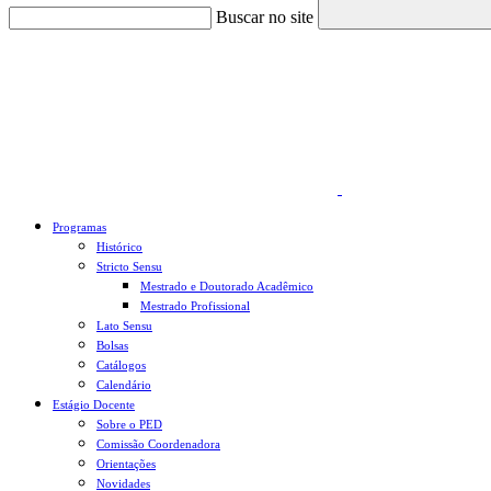
Buscar no site
Link para o Faceboo
Programas
Histórico
Stricto Sensu
Mestrado e Doutorado Acadêmico
Mestrado Profissional
Lato Sensu
Bolsas
Catálogos
Calendário
Estágio Docente
Sobre o PED
Comissão Coordenadora
Orientações
Novidades