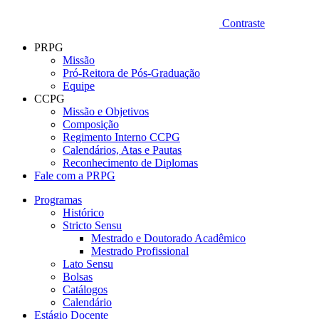
Contraste
PRPG
Missão
Pró-Reitora de Pós-Graduação
Equipe
CCPG
Missão e Objetivos
Composição
Regimento Interno CCPG
Calendários, Atas e Pautas
Reconhecimento de Diplomas
Fale com a PRPG
Programas
Histórico
Stricto Sensu
Mestrado e Doutorado Acadêmico
Mestrado Profissional
Lato Sensu
Bolsas
Catálogos
Calendário
Estágio Docente