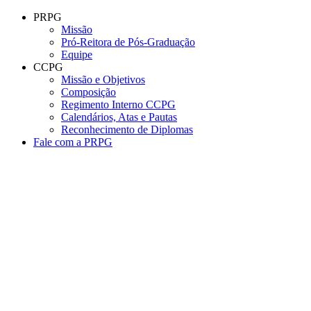
Conteúdo principal
Menu principal
Rodapé
PRPG
Missão
Pró-Reitora de Pós-Graduação
Equipe
CCPG
Missão e Objetivos
Composição
Regimento Interno CCPG
Calendários, Atas e Pautas
Reconhecimento de Diplomas
Fale com a PRPG
Aumentar fonte
Diminuir fonte