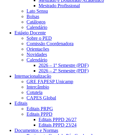
Mestrado e Doutorado Acadêmico
Mestrado Profissional
Lato Sensu
Bolsas
Catálogos
Calendário
Estágio Docente
Sobre o PED
Comissão Coordenadora
Orientações
Novidades
Calendário
2026 – 1º Semestre (PDF)
2026 – 2º Semestre (PDF)
Internacionalização
GRE FAPESP Unicamp
Intercâmbio
Cotutela
CAPES Global
Editais
Editais PRPG
Editais PPPD
Editais PPPD 26/27
Editais PPPD 23/24
Documentos e Normas