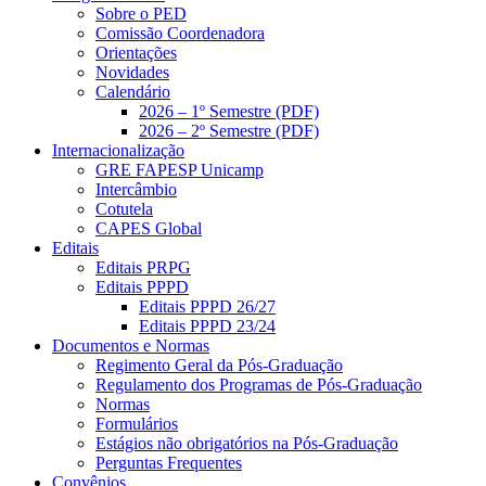
Sobre o PED
Comissão Coordenadora
Orientações
Novidades
Calendário
2026 – 1º Semestre (PDF)
2026 – 2º Semestre (PDF)
Internacionalização
GRE FAPESP Unicamp
Intercâmbio
Cotutela
CAPES Global
Editais
Editais PRPG
Editais PPPD
Editais PPPD 26/27
Editais PPPD 23/24
Documentos e Normas
Regimento Geral da Pós-Graduação
Regulamento dos Programas de Pós-Graduação
Normas
Formulários
Estágios não obrigatórios na Pós-Graduação
Perguntas Frequentes
Convênios