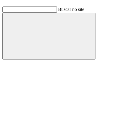
Buscar no site
Buscar
Link para o Facebook
Link para o Linkedin