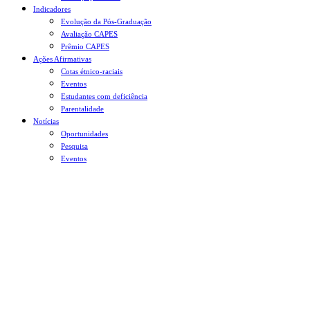
Indicadores
Evolução da Pós-Graduação
Avaliação CAPES
Prêmio CAPES
Ações Afirmativas
Cotas étnico-raciais
Eventos
Estudantes com deficiência
Parentalidade
Notícias
Oportunidades
Pesquisa
Eventos
Menu