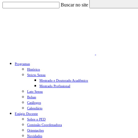
Buscar no site
Link para o Faceboo
Programas
Histórico
Stricto Sensu
Mestrado e Doutorado Acadêmico
Mestrado Profissional
Lato Sensu
Bolsas
Catálogos
Calendário
Estágio Docente
Sobre o PED
Comissão Coordenadora
Orientações
Novidades