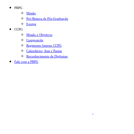
Conteúdo principal
Menu principal
Rodapé
PRPG
Missão
Pró-Reitora de Pós-Graduação
Equipe
CCPG
Missão e Objetivos
Composição
Regimento Interno CCPG
Calendários, Atas e Pautas
Reconhecimento de Diplomas
Fale com a PRPG
Aumentar fonte