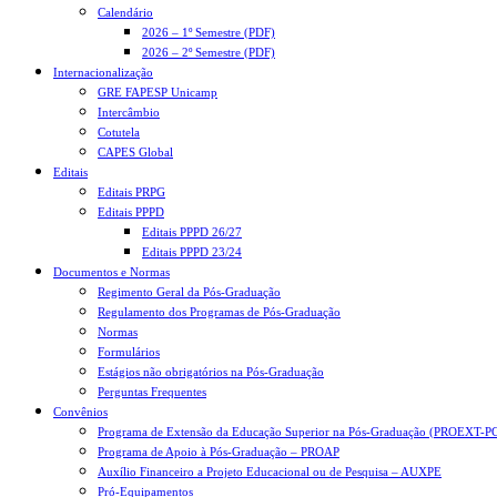
Calendário
2026 – 1º Semestre (PDF)
2026 – 2º Semestre (PDF)
Internacionalização
GRE FAPESP Unicamp
Intercâmbio
Cotutela
CAPES Global
Editais
Editais PRPG
Editais PPPD
Editais PPPD 26/27
Editais PPPD 23/24
Documentos e Normas
Regimento Geral da Pós-Graduação
Regulamento dos Programas de Pós-Graduação
Normas
Formulários
Estágios não obrigatórios na Pós-Graduação
Perguntas Frequentes
Convênios
Programa de Extensão da Educação Superior na Pós-Graduação (PROEXT-P
Programa de Apoio à Pós-Graduação – PROAP
Auxílio Financeiro a Projeto Educacional ou de Pesquisa – AUXPE
Pró-Equipamentos