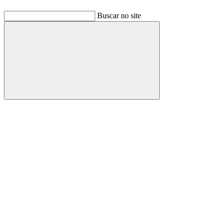
Buscar no site
Buscar
Link para o Facebook
Link para o Linkedin