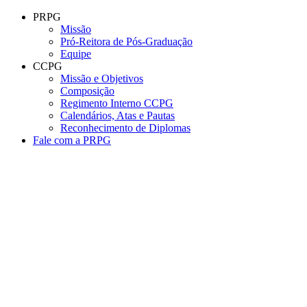
Conteúdo principal
Menu principal
Rodapé
PRPG
Missão
Pró-Reitora de Pós-Graduação
Equipe
CCPG
Missão e Objetivos
Composição
Regimento Interno CCPG
Calendários, Atas e Pautas
Reconhecimento de Diplomas
Fale com a PRPG
Aumentar fonte
Diminuir fonte