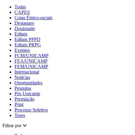
Todas
CAPES
Cotas Étnico-raciais
Destaques
Doutorado
Editais
Editais PPPD
Editais PRPG
Eventos
FCM/UNICAMP
FEA/UNICAMP
FEM/UNICAMP
Internacional
Notícias
Oportunidades
Pesquisa
Pós Unicamp
Premiação
Print
Processo Seletivo
Teses
Filtrar por