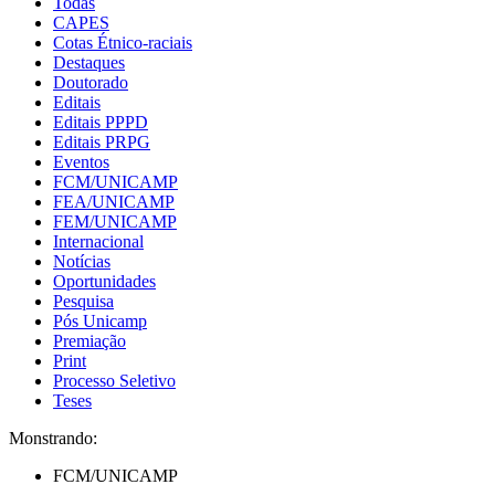
Todas
CAPES
Cotas Étnico-raciais
Destaques
Doutorado
Editais
Editais PPPD
Editais PRPG
Eventos
FCM/UNICAMP
FEA/UNICAMP
FEM/UNICAMP
Internacional
Notícias
Oportunidades
Pesquisa
Pós Unicamp
Premiação
Print
Processo Seletivo
Teses
Monstrando:
FCM/UNICAMP