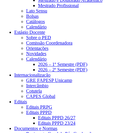
Mestrado e Doutorado Acadêmico
Mestrado Profissional
Lato Sensu
Bolsas
Catálogos
Calendário
Estágio Docente
Sobre o PED
Comissão Coordenadora
Orientações
Novidades
Calendário
2026 – 1º Semestre (PDF)
2026 – 2º Semestre (PDF)
Internacionalização
GRE FAPESP Unicamp
Intercâmbio
Cotutela
CAPES Global
Editais
Editais PRPG
Editais PPPD
Editais PPPD 26/27
Editais PPPD 23/24
Documentos e Normas