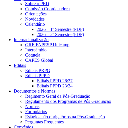
Sobre o PED
Comissão Coordenadora
Orientações
Novidades
Calendário
2026 – 1º Semestre (PDF)
2026 – 2º Semestre (PDF)
Internacionalização
GRE FAPESP Unicamp
Intercâmbio
Cotutela
CAPES Global
Editais
Editais PRPG
Editais PPPD
Editais PPPD 26/27
Editais PPPD 23/24
Documentos e Normas
Regimento Geral da Pós-Graduação
Regulamento dos Programas de Pós-Graduação
Normas
Formulários
Estágios não obrigatórios na Pós-Graduação
Perguntas Frequentes
Convênios