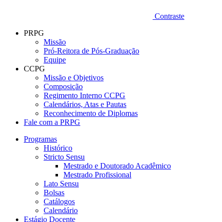
Contraste
PRPG
Missão
Pró-Reitora de Pós-Graduação
Equipe
CCPG
Missão e Objetivos
Composição
Regimento Interno CCPG
Calendários, Atas e Pautas
Reconhecimento de Diplomas
Fale com a PRPG
Programas
Histórico
Stricto Sensu
Mestrado e Doutorado Acadêmico
Mestrado Profissional
Lato Sensu
Bolsas
Catálogos
Calendário
Estágio Docente