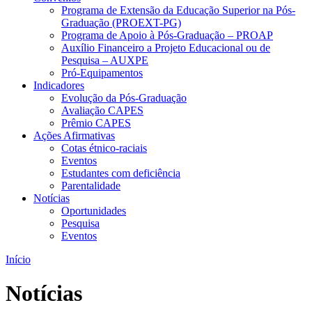
Programa de Extensão da Educação Superior na Pós-
Graduação (PROEXT-PG)
Programa de Apoio à Pós-Graduação – PROAP
Auxílio Financeiro a Projeto Educacional ou de
Pesquisa – AUXPE
Pró-Equipamentos
Indicadores
Evolução da Pós-Graduação
Avaliação CAPES
Prêmio CAPES
Ações Afirmativas
Cotas étnico-raciais
Eventos
Estudantes com deficiência
Parentalidade
Notícias
Oportunidades
Pesquisa
Eventos
Início
Notícias