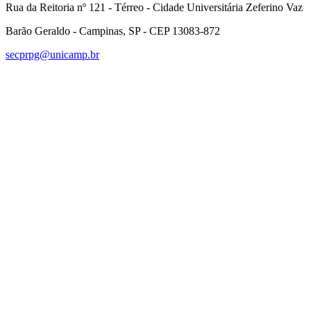
Rua da Reitoria nº 121 - Térreo - Cidade Universitária Zeferino Vaz
Barão Geraldo - Campinas, SP - CEP 13083-872
secprpg@unicamp.br
Link para o Facebook
Link para o Linkedin
Link para o Instagram