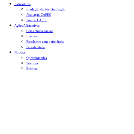
Indicadores
Evolução da Pós-Graduação
Avaliação CAPES
Prêmio CAPES
Ações Afirmativas
Cotas étnico-raciais
Eventos
Estudantes com deficiência
Parentalidade
Notícias
Oportunidades
Pesquisa
Eventos
Menu