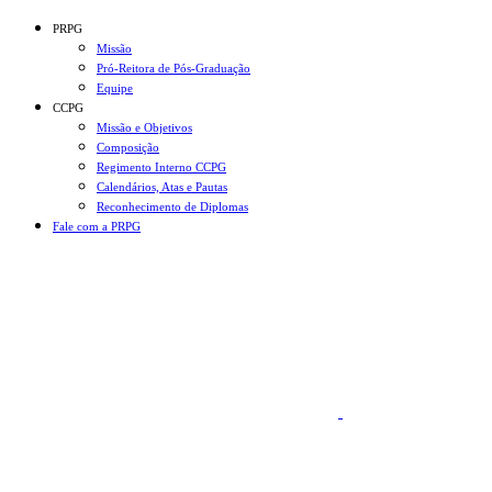
Conteúdo principal
Menu principal
Rodapé
PRPG
Missão
Pró-Reitora de Pós-Graduação
Equipe
CCPG
Missão e Objetivos
Composição
Regimento Interno CCPG
Calendários, Atas e Pautas
Reconhecimento de Diplomas
Fale com a PRPG
Aumentar fonte