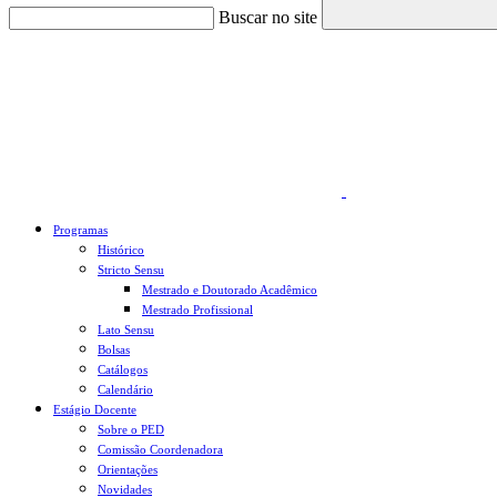
Buscar no site
Link para o Faceboo
Programas
Histórico
Stricto Sensu
Mestrado e Doutorado Acadêmico
Mestrado Profissional
Lato Sensu
Bolsas
Catálogos
Calendário
Estágio Docente
Sobre o PED
Comissão Coordenadora
Orientações
Novidades