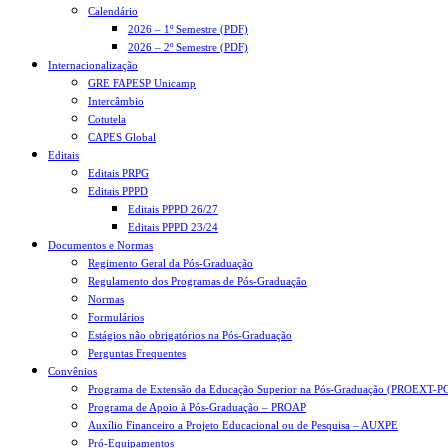
Calendário
2026 – 1º Semestre (PDF)
2026 – 2º Semestre (PDF)
Internacionalização
GRE FAPESP Unicamp
Intercâmbio
Cotutela
CAPES Global
Editais
Editais PRPG
Editais PPPD
Editais PPPD 26/27
Editais PPPD 23/24
Documentos e Normas
Regimento Geral da Pós-Graduação
Regulamento dos Programas de Pós-Graduação
Normas
Formulários
Estágios não obrigatórios na Pós-Graduação
Perguntas Frequentes
Convênios
Programa de Extensão da Educação Superior na Pós-Graduação (PROEXT-P
Programa de Apoio à Pós-Graduação – PROAP
Auxílio Financeiro a Projeto Educacional ou de Pesquisa – AUXPE
Pró-Equipamentos